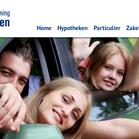
Home
Hypotheken
Particulier
Zakel
Oeps, een hypotheek (filmpje)
Schade melden
On
Belangrijke informatie en Tips
Verzekeren
We
De hypotheekrentes
Particuliere verze
Za
Bereken zelf uw hypotheek
Pensioen
Formulieren
Sparen