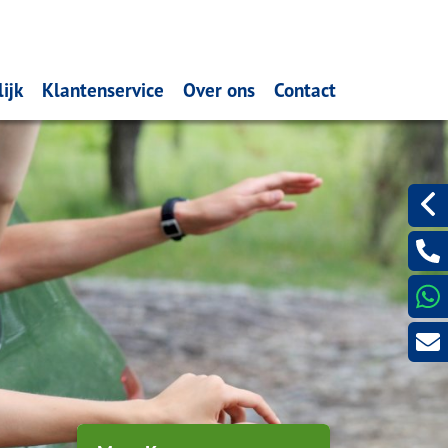
ijk
Klantenservice
Over ons
Contact
dernemers
Iets wijzigen?
Wat doen wij?
Laat een bericht acht
rkgevers
Schadeformulieren
Verzekeren
Even met ons Videobe
kering afsluiten
kelijke schadeverzekeringen
Aanvraagformulieren
Spaardiensten
Serviceformulieren
Pensioen
Waardemeters
Hypotheekadvisering
Dát bedoelen we nou met
ontzorgen