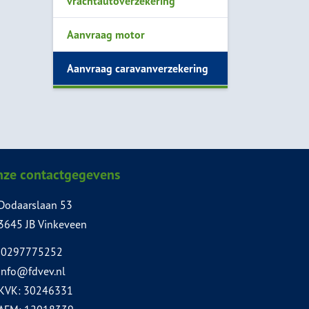
vrachtautoverzekering
Aanvraag motor
Aanvraag caravanverzekering
nze contactgegevens
Dodaarslaan 53
3645 JB Vinkeveen
0297775252
info@fdvev.nl
KVK: 30246331